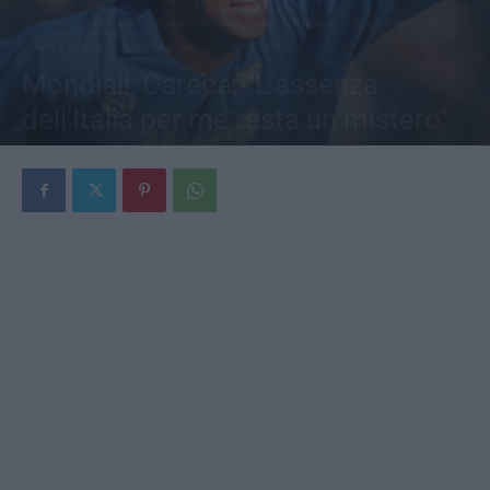
Napoli
Nazionale
Primo Piano Nazionale
Regione
Sport Napoli
Serie A Napoli
Sport Regione
Serie A Regione
Mondiali, Careca: “L’assenza
dell’Italia per me resta un mistero”
Di
Redazione
-
9 Giugno 2026