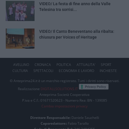
VIDEO/ La festa di fine anno della Valle
Telesina tra sorrisi...
VIDEO/ Il Canto Beneventano alla ribalta:
chiusura per Voices of Heritage
AVELLINO
CRONACA
POLITICA
ATTUALITA’
SPORT
CULTURA
SPETTACOLI
ECONOMIA E LAVORO
INCHIESTE
© Anteprima24.it è un marchio registrato. Tutti i diritti sono riservati.
Realizzazione
DIGITALLSOLUTIONS.IT
Anteprima Società Cooperativa
P.iva e C.f.: 01671520623 - Numero Rea: BN - 139085
Cambia impostazioni privacy
Direttore Responsabile:
Daniele Sauchelli
Caporedattore::
Fabio Tarallo