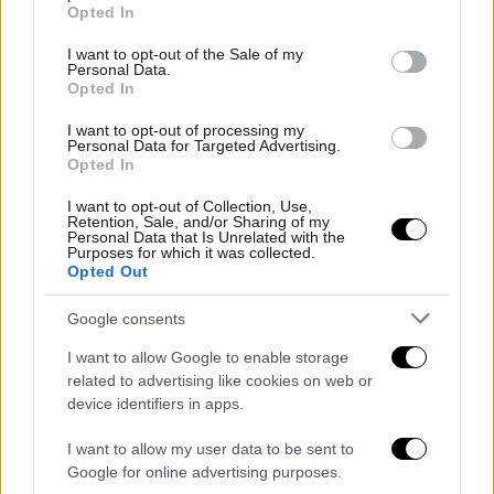
grant or deny consent to Google and its third-party tags to
Opted In
use your data for below specified purposes in below Google
consent section.
I want to opt-out of the Sale of my
Personal Data.
Opted In
ARTICOLI CORRELATI
ALTRO DALL'AUTORE
I want to opt-out of processing my
Personal Data for Targeted Advertising.
Opted In
De Bruyne-Lukaku, il sogno del Napoli
mai visto: ora può diventare realtà
I want to opt-out of Collection, Use,
Retention, Sale, and/or Sharing of my
Personal Data that Is Unrelated with the
Purposes for which it was collected.
Opted Out
Italians do it better…tranne nel calcio: 9
sport ai Mondiali, Azzurri a casa
Google consents
I want to allow Google to enable storage
related to advertising like cookies on web or
Campionati Europei e Mondiali WUKF,
device identifiers in apps.
tre medaglie per la Seishinkan
I want to allow my user data to be sent to
Google for online advertising purposes.