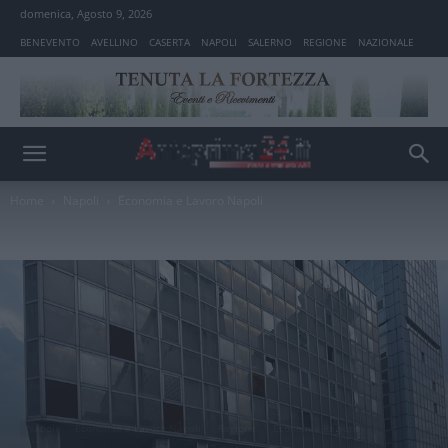
domenica, Agosto 9, 2026
BENEVENTO
AVELLINO
CASERTA
NAPOLI
SALERNO
REGIONE
NAZIONALE
Home
Napoli
Economia e Lavoro Napoli
Napoli
Economia e Lavoro Napoli
Regione
Economia Regione