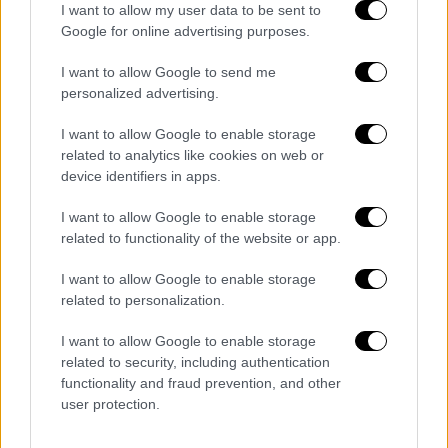
I want to allow my user data to be sent to
Google for online advertising purposes.
I want to allow Google to send me
personalized advertising.
I want to allow Google to enable storage
related to analytics like cookies on web or
device identifiers in apps.
ARTICOLI CORRELATI
ALTRO DALL'AUTORE
I want to allow Google to enable storage
Vertenza Zenita Group, presidio sotto
related to functionality of the website or app.
Prefettura di Napoli. Piano industriale:
“Trasferiti fuori in 74”
I want to allow Google to enable storage
related to personalization.
La Fiom Cgil compie 125 anni: incontro
I want to allow Google to enable storage
con l’assessore Serluca
related to security, including authentication
functionality and fraud prevention, and other
user protection.
Vertenza Zenita Group a Napoli,
Regione scriverà al Mimit per chiedere