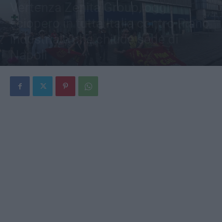
Vertenza Zenita Group, oggi
sciopero in tutta Italia contro Piano
industriale che chiude sede di
Napoli
Di
Gianmaria Roberti
-
2 Luglio 2026