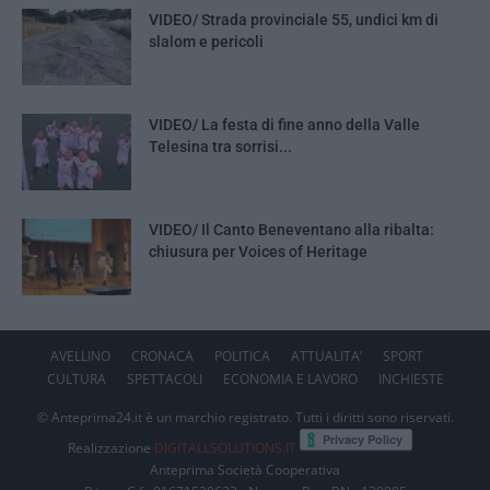
VIDEO/ Strada provinciale 55, undici km di
slalom e pericoli
VIDEO/ La festa di fine anno della Valle
Telesina tra sorrisi...
VIDEO/ Il Canto Beneventano alla ribalta:
chiusura per Voices of Heritage
AVELLINO
CRONACA
POLITICA
ATTUALITA’
SPORT
CULTURA
SPETTACOLI
ECONOMIA E LAVORO
INCHIESTE
© Anteprima24.it è un marchio registrato. Tutti i diritti sono riservati.
Realizzazione
DIGITALLSOLUTIONS.IT
Anteprima Società Cooperativa