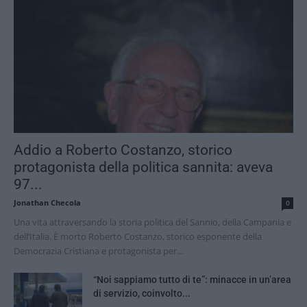
Addio a Roberto Costanzo, storico
protagonista della politica sannita: aveva
97...
Jonathan Checola
0
Una vita attraversando la storia politica del Sannio, della Campania e
dell’Italia. È morto Roberto Costanzo, storico esponente della
Democrazia Cristiana e protagonista per...
“Noi sappiamo tutto di te”: minacce in un’area
di servizio, coinvolto...