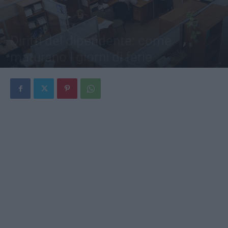
Regione
Economia Regione
Diritti del dipendente: come
maturano i giorni di ferie
Di
Redazione
-
4 Luglio 2026