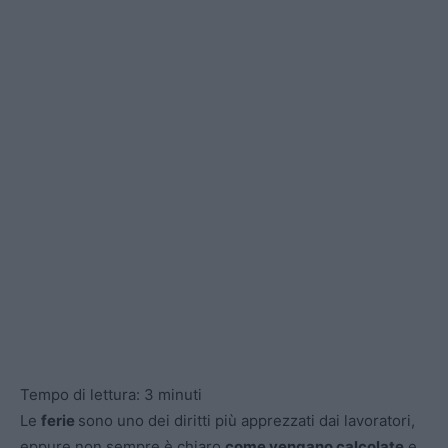
Tempo di lettura:
3
minuti
Le
ferie
sono uno dei diritti più apprezzati dai lavoratori,
eppure non sempre è chiaro
come vengano calcolate
e