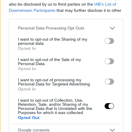
also be disclosed by us to third parties on the
IAB’s List of
Downstream Participants
that may further disclose it to other
third parties.
Please note that this website/app uses one or more Google
Personal Data Processing Opt Outs
services and may gather and store information including but
not limited to your visit or usage behaviour. You may click to
I want to opt-out of the Sharing of my
personal data.
grant or deny consent to Google and its third-party tags to
Opted In
use your data for below specified purposes in below Google
consent section.
I want to opt-out of the Sale of my
Personal Data.
Opted In
I want to opt-out of processing my
Personal Data for Targeted Advertising.
Opted In
I want to opt-out of Collection, Use,
Retention, Sale, and/or Sharing of my
Personal Data that Is Unrelated with the
Purposes for which it was collected.
Opted Out
Google consents