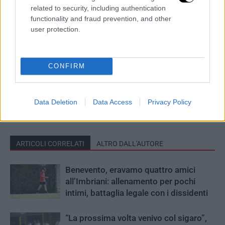
related to security, including authentication
functionality and fraud prevention, and other
user protection.
CONFIRM
Data Deletion
Data Access
Privacy Policy
ARTICOLI CORRELATI
ALTRO DALL'AUTORE
Benevento, eravamo quattro amici
all’Imbriani: allenamento per pochi
intimi, battaglia legale con i dissidenti
“La prossima volta venivo col sigaro”,