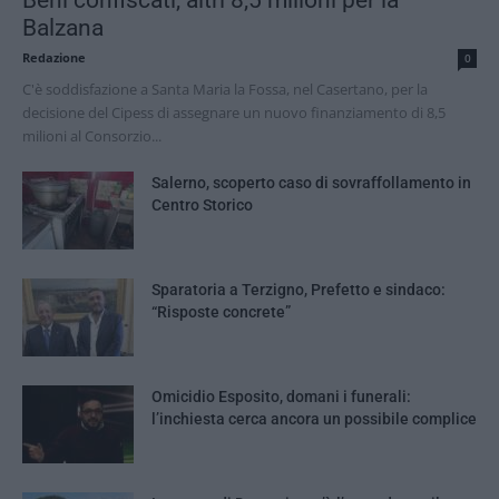
Beni confiscati, altri 8,5 milioni per la
Balzana
Redazione
0
C'è soddisfazione a Santa Maria la Fossa, nel Casertano, per la
decisione del Cipess di assegnare un nuovo finanziamento di 8,5
milioni al Consorzio...
Salerno, scoperto caso di sovraffollamento in
Centro Storico
Sparatoria a Terzigno, Prefetto e sindaco:
“Risposte concrete”
Omicidio Esposito, domani i funerali:
l’inchiesta cerca ancora un possibile complice