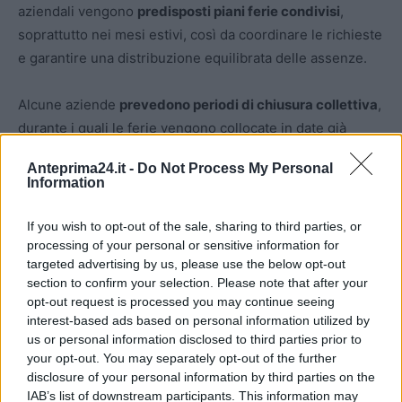
aziendali vengono
predisposti piani ferie condivisi
,
soprattutto nei mesi estivi, così da coordinare le richieste
e garantire una distribuzione equilibrata delle assenze.
Alcune aziende
prevedono periodi di chiusura collettiva
,
durante i quali le ferie vengono collocate in date già
stabilite, mentre in altri contesti i dipendenti dispongono
Anteprima24.it -
Do Not Process My Personal
di una maggiore flessibilità.
Information
Poter
contare su regole chiare e conoscere i propri diritti
If you wish to opt-out of the sale, sharing to third parties, or
aiuta ad affrontare la pianificazione delle ferie con
processing of your personal or sensitive information for
targeted advertising by us, please use the below opt-out
maggiore tranquillità.
section to confirm your selection. Please note that after your
opt-out request is processed you may continue seeing
interest-based ads based on personal information utilized by
us or personal information disclosed to third parties prior to
your opt-out. You may separately opt-out of the further
disclosure of your personal information by third parties on the
IAB’s list of downstream participants. This information may