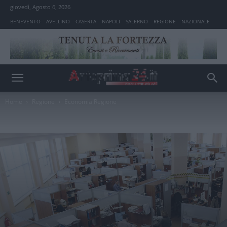
giovedì, Agosto 6, 2026
BENEVENTO
AVELLINO
CASERTA
NAPOLI
SALERNO
REGIONE
NAZIONALE
Home
Regione
Economia Regione