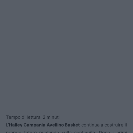
Tempo di lettura:
2
minuti
L’
Halley Campania Avellino Basket
continua a costruire il
proprio futuro puntando sulla continuità. Dopo i primi