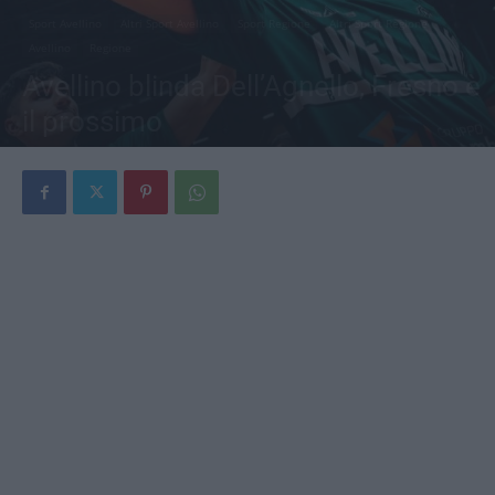
Sport Avellino
Altri Sport Avellino
Sport Regione
Altri Sport Regione
Avellino
Regione
Avellino blinda Dell’Agnello, Fresno è
il prossimo
Di
Antonio Tedeschi
-
11 Giugno 2026