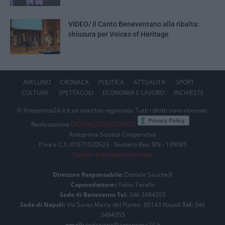
VIDEO/ Il Canto Beneventano alla ribalta:
chiusura per Voices of Heritage
AVELLINO
CRONACA
POLITICA
ATTUALITA’
SPORT
CULTURA
SPETTACOLI
ECONOMIA E LAVORO
INCHIESTE
© Anteprima24.it è un marchio registrato. Tutti i diritti sono riservati.
Realizzazione
DIGITALLSOLUTIONS.IT
Anteprima Società Cooperativa
P.iva e C.f.: 01671520623 - Numero Rea: BN - 139085
Cambia impostazioni privacy
Direttore Responsabile:
Daniele Sauchelli
Caporedattore::
Fabio Tarallo
Sede di Benevento Tel:
346 3484355
Sede di Napoli:
Via Santa Maria del Pianto- 80143 Napoli
Tel:
346
3484355
email:
redazione@anteprima24.it