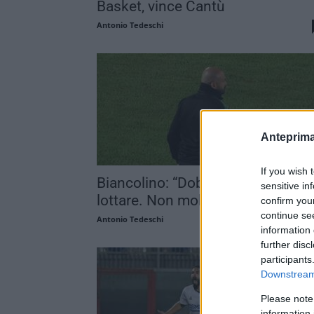
Basket, vince Cantù
Antonio Tedeschi
Anteprima
If you wish 
Biancolino: “Dobbiamo soffrire e
sensitive in
lottare. Non molliamo nulla”
confirm you
continue se
Antonio Tedeschi
information 
further disc
participants
Downstream 
Please note
information 