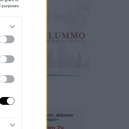
ed purposes
«La notizia è importante, abbiamo
bisogno di tempo!»
126g 22h 40m 1s