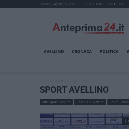
venerdì, Agosto 7, 2026
BENEVENTO
AVELLINO
Anteprima24.it
AVELLINO
CRONACA
POLITICA
Home
Avellino
Sport Avellino
SPORT AVELLINO
Altri Sport Avellino
Calcio a 5 Avellino
Calcio Femmi