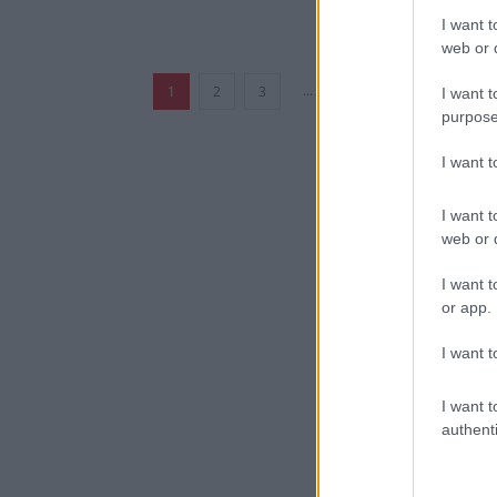
I want t
web or d
...
1
2
3
287
I want t
purpose
I want 
I want t
web or d
I want t
or app.
I want t
I want t
authenti