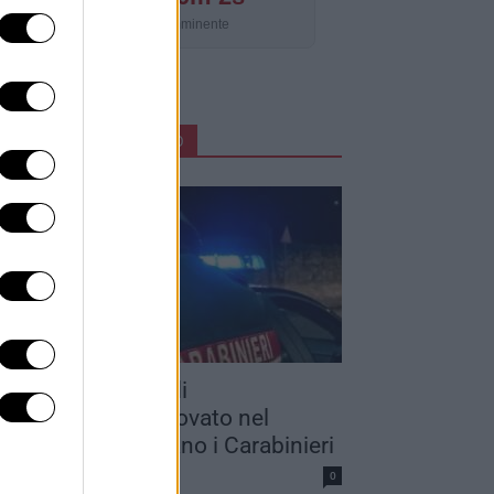
Aggiornamento imminente
ARTICOLI IN PRIMO PIANO
adavere in stato di
ecomposizione trovato nel
alernitano: indagano i Carabinieri
dazione
0