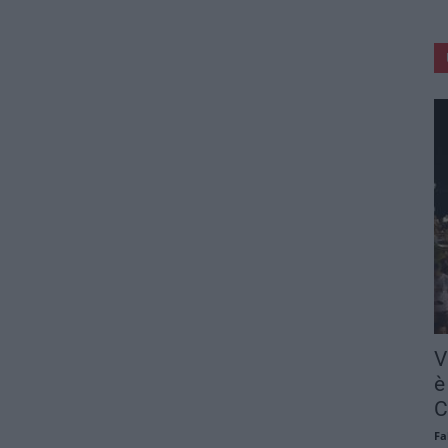
V
è
C
Fa