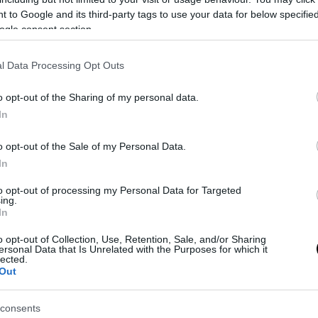
 to Google and its third-party tags to use your data for below specifi
ogle consent section.
L’Avellino fa suo il derby,
l Data Processing Opt Outs
Casertana battuta 2-1
o opt-out of the Sharing of my personal data.
Antonio Tedeschi
0
In
0
o opt-out of the Sale of my Personal Data.
In
to opt-out of processing my Personal Data for Targeted
ing.
In
o opt-out of Collection, Use, Retention, Sale, and/or Sharing
ersonal Data that Is Unrelated with the Purposes for which it
lected.
Out
Catania-Avellino, le probabili
formazioni
consents
Antonio Tedeschi
0
0