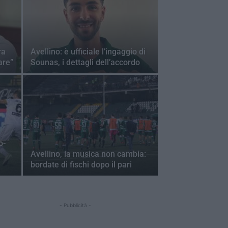
ra
Avellino: è ufficiale l’ingaggio di
are”
Sounas, i dettagli dell’accordo
o-
Avellino, la musica non cambia:
bordate di fischi dopo il pari
- Pubblicità -