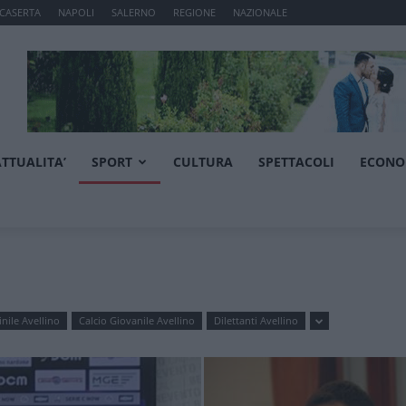
CASERTA
NAPOLI
SALERNO
REGIONE
NAZIONALE
ATTUALITA’
SPORT
CULTURA
SPETTACOLI
ECONO
nile Avellino
Calcio Giovanile Avellino
Dilettanti Avellino