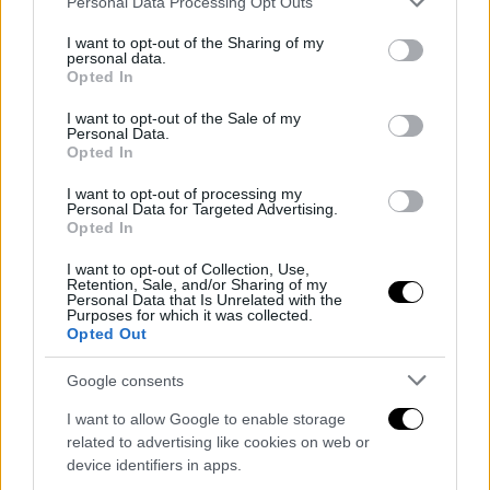
Personal Data Processing Opt Outs
services and may gather and store information including but
not limited to your visit or usage behaviour. You may click to
I want to opt-out of the Sharing of my
personal data.
grant or deny consent to Google and its third-party tags to
Opted In
use your data for below specified purposes in below Google
Primo giorno a Dimaro: il Napoli inizia il
consent section.
I want to opt-out of the Sale of my
ritiro tra gli...
Personal Data.
Opted In
Redazione
0
I want to opt-out of processing my
Personal Data for Targeted Advertising.
Opted In
I want to opt-out of Collection, Use,
Retention, Sale, and/or Sharing of my
Personal Data that Is Unrelated with the
Purposes for which it was collected.
Opted Out
Google consents
I want to allow Google to enable storage
related to advertising like cookies on web or
VIDEO/ Allegri arriva a Dimaro, i tifosi lo
device identifiers in apps.
aspettano ma lui...