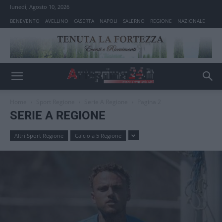
lunedì, Agosto 10, 2026
BENEVENTO
AVELLINO
CASERTA
NAPOLI
SALERNO
REGIONE
NAZIONALE
Home
Sport Regione
Serie A Regione
Pagina 2
SERIE A REGIONE
Altri Sport Regione
Calcio a 5 Regione