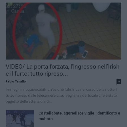
VIDEO/ La porta forzata, l’ingresso nell’Irish
e il furto: tutto ripreso...
Fabio Tarallo
0
Immagini inequivocabili, un'azione fulminea nel corso della notte. Il
tutto ripreso dalle telecamere di sorveglianza del locale che è stato
oggetto delle attenzioni di...
Castellabate, aggredisce vigile: identificato e
multato