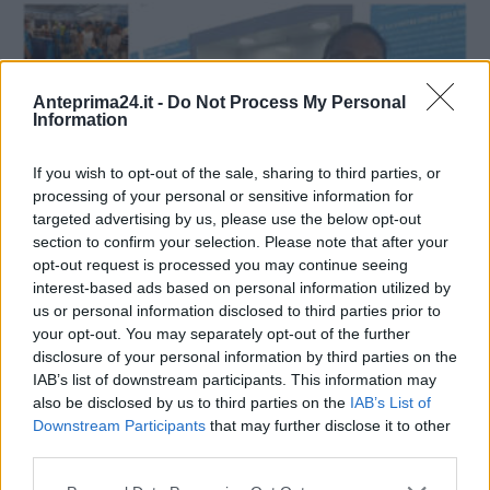
Anteprima24.it -
Do Not Process My Personal
Information
If you wish to opt-out of the sale, sharing to third parties, or
processing of your personal or sensitive information for
targeted advertising by us, please use the below opt-out
section to confirm your selection. Please note that after your
Napoli, folla allo store di Dimaro e al museo
opt-out request is processed you may continue seeing
del Centenario:...
interest-based ads based on personal information utilized by
Nello Marra
0
us or personal information disclosed to third parties prior to
your opt-out. You may separately opt-out of the further
disclosure of your personal information by third parties on the
IAB’s list of downstream participants. This information may
also be disclosed by us to third parties on the
IAB’s List of
Downstream Participants
that may further disclose it to other
third parties.
Please note that this website/app uses one or more Google