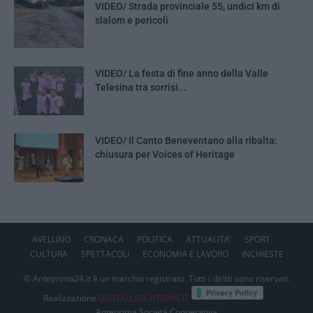
VIDEO/ Strada provinciale 55, undici km di
slalom e pericoli
VIDEO/ La festa di fine anno della Valle
Telesina tra sorrisi...
VIDEO/ Il Canto Beneventano alla ribalta:
chiusura per Voices of Heritage
AVELLINO
CRONACA
POLITICA
ATTUALITA’
SPORT
CULTURA
SPETTACOLI
ECONOMIA E LAVORO
INCHIESTE
© Anteprima24.it è un marchio registrato. Tutti i diritti sono riservati.
Realizzazione
DIGITALLSOLUTIONS.IT
Anteprima Società Cooperativa