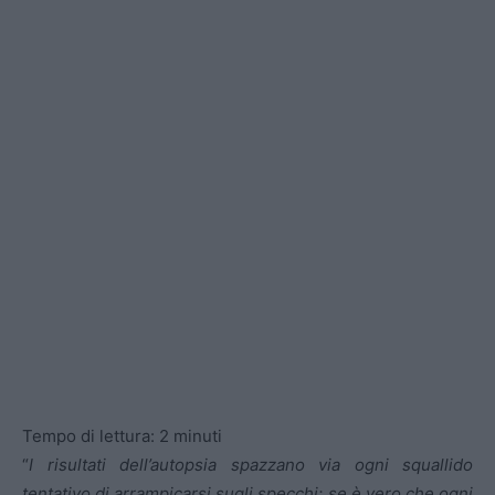
Tempo di lettura:
2
minuti
“
I risultati dell’autopsia spazzano via ogni squallido
tentativo di arrampicarsi sugli specchi: se è vero che ogni