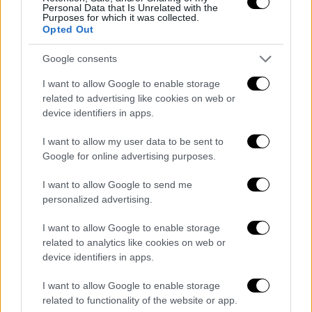
Personal Data that Is Unrelated with the
Purposes for which it was collected.
Opted Out
Google consents
ARTICOLI CORRELATI
ALTRO DALL'AUTORE
I want to allow Google to enable storage
related to advertising like cookies on web or
device identifiers in apps.
VIDEO/ L’addio a Luca Esposito, è l’ora
di far prevalere il silenzio
I want to allow my user data to be sent to
Google for online advertising purposes.
Omicidio Esposito, domani i funerali:
I want to allow Google to send me
personalized advertising.
l’inchiesta cerca ancora un possibile
complice
I want to allow Google to enable storage
related to analytics like cookies on web or
Stadio Maradona: presentato il
device identifiers in apps.
progetto di riqualificazione in vista di
UEFA EURO 2032
I want to allow Google to enable storage
related to functionality of the website or app.