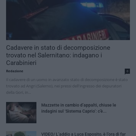
Cadavere in stato di decomposizione
trovato nel Salernitano: indagano i
Carabinieri
Redazione
0
Il cadavere di un uomo in avanzato stato di decomposizione è stato
trovato ad Angri (Salerno), nei pressi dell'ingresso dei depuratori
della Gori, in...
Mazzette in cambio d’appalti, chiuse le
indagini sul ‘Sistema Caprio’: c’è...
VIDEO/ L’addio a Luca Esposito, è l’ora di far