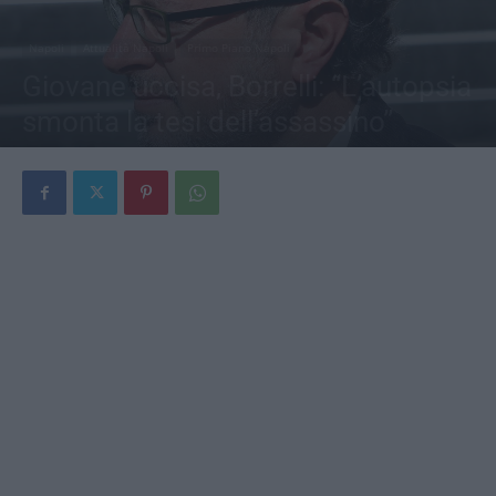
Napoli
Attualità Napoli
Primo Piano Napoli
Giovane uccisa, Borrelli: “L’autopsia
smonta la tesi dell’assassino”
Di
Redazione
-
8 Luglio 2026