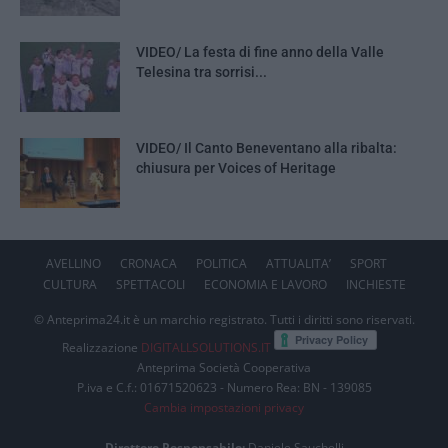
VIDEO/ La festa di fine anno della Valle
Telesina tra sorrisi...
VIDEO/ Il Canto Beneventano alla ribalta:
chiusura per Voices of Heritage
AVELLINO
CRONACA
POLITICA
ATTUALITA’
SPORT
CULTURA
SPETTACOLI
ECONOMIA E LAVORO
INCHIESTE
© Anteprima24.it è un marchio registrato. Tutti i diritti sono riservati.
Realizzazione
DIGITALLSOLUTIONS.IT
Anteprima Società Cooperativa
P.iva e C.f.: 01671520623 - Numero Rea: BN - 139085
Cambia impostazioni privacy
Direttore Responsabile:
Daniele Sauchelli