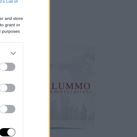
B’s List of
er and store
to grant or
ed purposes