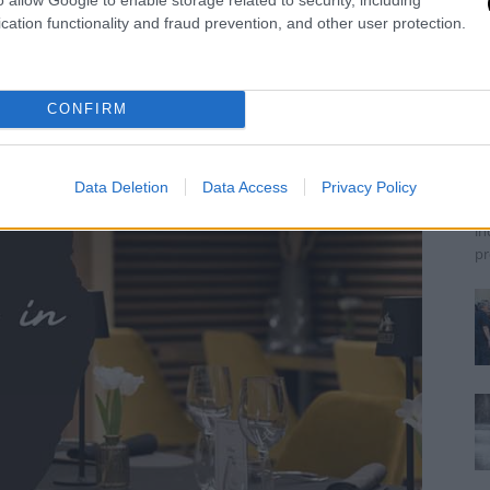
cation functionality and fraud prevention, and other user protection.
M
c
CONFIRM
C
Jo
La
Data Deletion
Data Access
Privacy Policy
Ve
in
pr