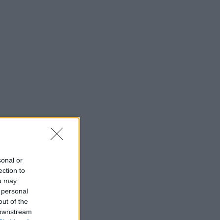
sonal or
ection to
ou may
 personal
out of the
 downstream