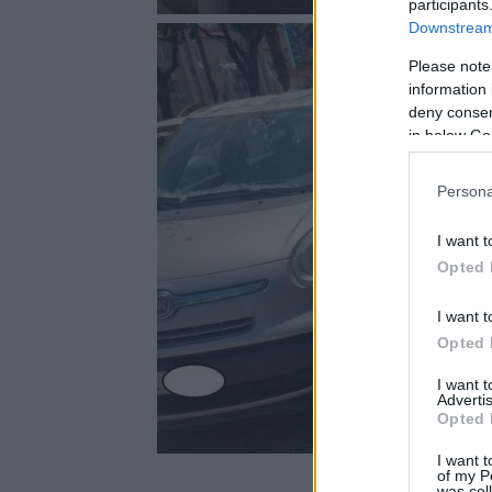
participants
Downstream 
Please note
information 
deny consent
in below Go
Persona
I want t
Opted 
I want t
Opted 
I want 
Advertis
Opted 
I want t
of my P
was col