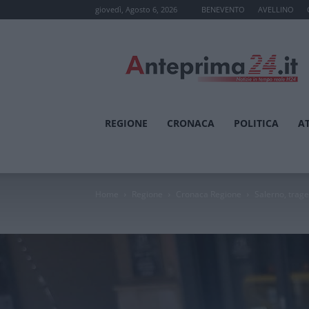
giovedì, Agosto 6, 2026
BENEVENTO
AVELLINO
Anteprima24.it
REGIONE
CRONACA
POLITICA
A
Home
Regione
Cronaca Regione
Salerno, trage