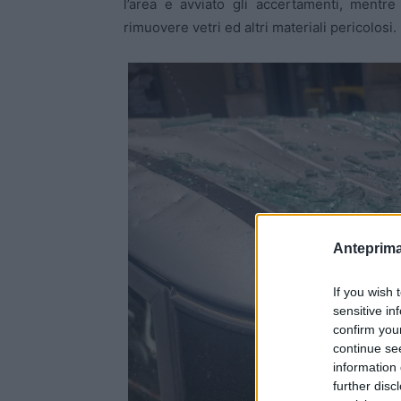
l’area e avviato gli accertamenti, mentre
rimuovere vetri ed altri materiali pericolosi.
Anteprima
If you wish 
sensitive in
confirm you
continue se
information 
further disc