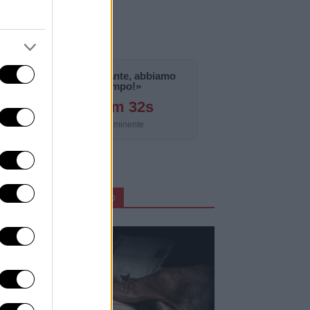
«La notizia è importante, abbiamo
bisogno di tempo!»
127g 12h 6m 30s
Aggiornamento imminente
ARTICOLI IN PRIMO PIANO