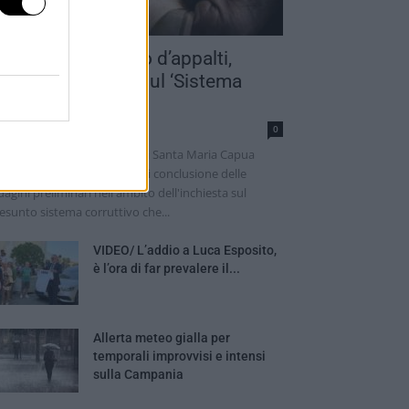
azzette in cambio d’appalti,
hiuse le indagini sul ‘Sistema
aprio’: c’è...
nathan Checola
0
 Procura della Repubblica di Santa Maria Capua
tere ha notificato l'avviso di conclusione delle
dagini preliminari nell'ambito dell'inchiesta sul
esunto sistema corruttivo che...
VIDEO/ L’addio a Luca Esposito,
è l’ora di far prevalere il...
Allerta meteo gialla per
temporali improvvisi e intensi
sulla Campania