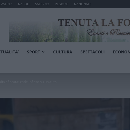
CASERTA
NAPOLI
SALERNO
REGIONE
NAZIONALE
TTUALITA’
SPORT
CULTURA
SPETTACOLI
ECONOM
dia sfiorata: cade infisso su un’auto