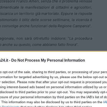
ccessore Franco Alfieri, senza che il problema venisse
menticate le manifestazioni di cittadini e agricoltori,
carica un territorio già martoriato. Eppure le risposte
timoniato il blitz delle scorse settimane, la vicenda è
 che coinvolge anche funzionari della Regione Campania
”.
egionale, non sarà oltretutto indolore: “
La procedura
mo anche su questo, come abbiamo fatto finora
”.
24.it -
Do Not Process My Personal Information
to opt-out of the sale, sharing to third parties, or processing of your per
formation for targeted advertising by us, please use the below opt-out s
r selection. Please note that after your opt-out request is processed y
eing interest-based ads based on personal information utilized by us or
disclosed to third parties prior to your opt-out. You may separately opt-
losure of your personal information by third parties on the IAB’s list of
. This information may also be disclosed by us to third parties on the
IA
Participants
that may further disclose it to other third parties.