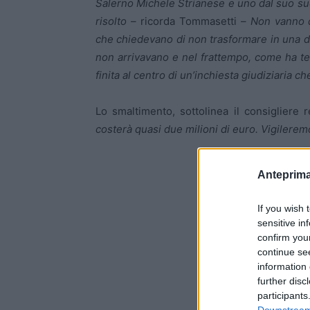
Salerno Michele Strianese e uno dal suo su
risolto
– ricorda Tommasetti –
Non vanno di
che chiedevano di non trasformare in una dis
non arrivavano e nel frattempo, come ha tes
finita al centro di un’inchiesta giudiziaria
Lo smaltimento, sottolinea il consigliere r
costerà quasi due milioni di euro. Vigilere
Anteprima
If you wish 
sensitive in
confirm you
continue se
information 
further disc
participants
Downstream 