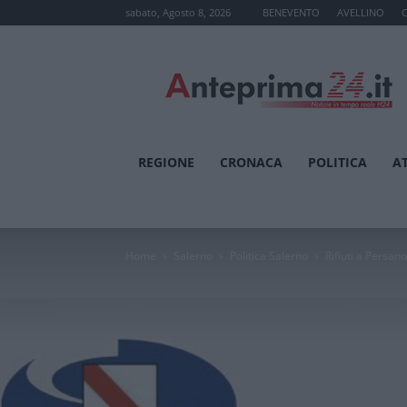
sabato, Agosto 8, 2026
BENEVENTO
AVELLINO
Anteprima24.it
REGIONE
CRONACA
POLITICA
A
Home
Salerno
Politica Salerno
Rifiuti a Persan