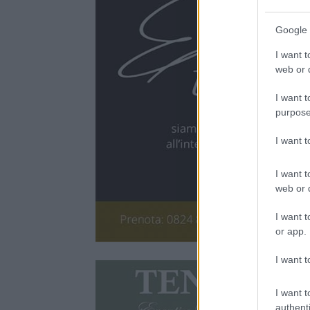
Google 
I want t
web or d
I want t
purpose
I want 
I want t
web or d
I want t
or app.
I want t
I want t
authenti