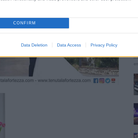
A
CONFIRM
i
Re
La
Data Deletion
Data Access
Privacy Policy
de
me
em