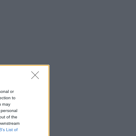
sonal or
ection to
ou may
 personal
out of the
 downstream
B’s List of