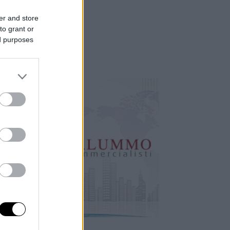
er and store
to grant or
ed purposes