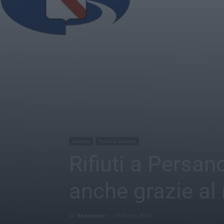
Salerno
Politica Salerno
Rifiuti a Persa
anche grazie al
Di
Redazione
-
13 Marzo 2024