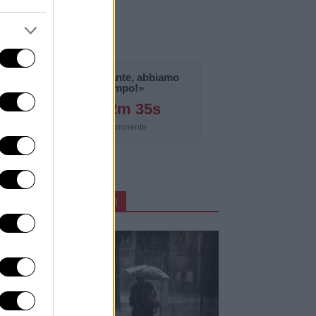
«La notizia è importante, abbiamo
bisogno di tempo!»
125g 13h 12m 34s
Aggiornamento imminente
ARTICOLI IN PRIMO PIANO