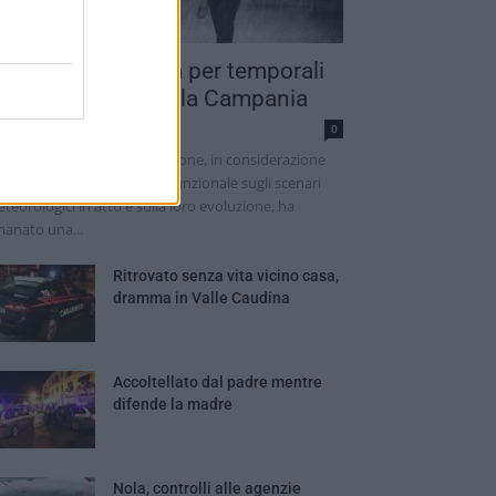
llerta meteo gialla per temporali
mprovvisi su tutta la Campania
dazione
0
 Protezione Civile della Regione, in considerazione
lle valutazioni del Centro Funzionale sugli scenari
teorologici in atto e sulla loro evoluzione, ha
anato una...
Ritrovato senza vita vicino casa,
dramma in Valle Caudina
Accoltellato dal padre mentre
difende la madre
Nola, controlli alle agenzie