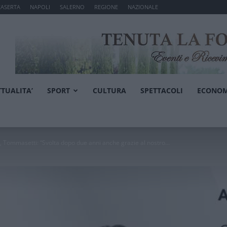
CASERTA
NAPOLI
SALERNO
REGIONE
NAZIONALE
TTUALITA’
SPORT
CULTURA
SPETTACOLI
ECONOM
o, Tommasetti: “Svolta dopo due anni anche grazie al nostro...