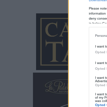
Please note
information 
deny consent
in below Go
Persona
I want t
Opted 
I want t
Opted 
I want 
Advertis
Opted 
I want t
of my P
was col
Opted 